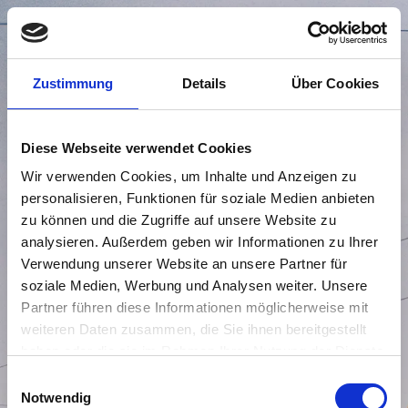
Zum
Inhalt
Zustimmung
Details
Über Cookies
springen
Diese Webseite verwendet Cookies
Wir verwenden Cookies, um Inhalte und Anzeigen zu
personalisieren, Funktionen für soziale Medien anbieten
zu können und die Zugriffe auf unsere Website zu
analysieren. Außerdem geben wir Informationen zu Ihrer
Verwendung unserer Website an unsere Partner für
soziale Medien, Werbung und Analysen weiter. Unsere
HOTELIERS
Partner führen diese Informationen möglicherweise mit
weiteren Daten zusammen, die Sie ihnen bereitgestellt
UND VISIONÄRE.
haben oder die sie im Rahmen Ihrer Nutzung der Dienste
gesammelt haben.
Einwilligungsauswahl
Notwendig